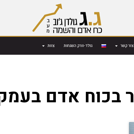
צור קשר
גולד-וורק השגחות
צוות
 בכוח אדם בעמק