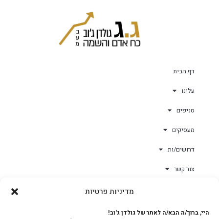
דף הבית
עלינו
סניפים
מעסיקים
דרושים/ות
צור קשר
מדיניות פרטיות
גולד-וורק השגחות
היי, ברוך/ה הבא/ה לאתר של גולדן ג'וב!