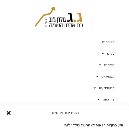
דף הבית
עלינו
סניפים
מעסיקים
דרושים/ות
צור קשר
מדיניות פרטיות
גולד-וורק השגחות
היי, ברוך/ה הבא/ה לאתר של גולדן ג'וב!