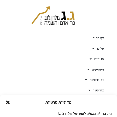
דף הבית
עלינו
סניפים
מעסיקים
דרושים/ות
צור קשר
מדיניות פרטיות
גולד-וורק השגחות
היי, ברוך/ה הבא/ה לאתר של גולדן ג'וב!