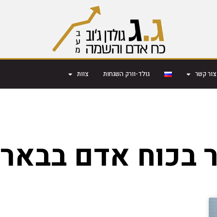
צור קשר
גולד-וורק השגחות
צוות
 בכוח אדם בבאר