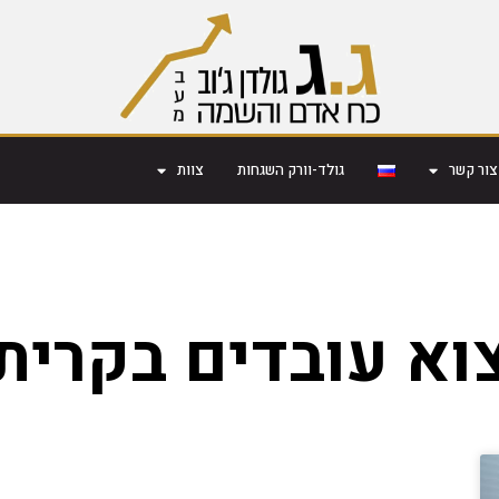
צור קשר
גולד-וורק השגחות
צוות
וא עובדים בקרית