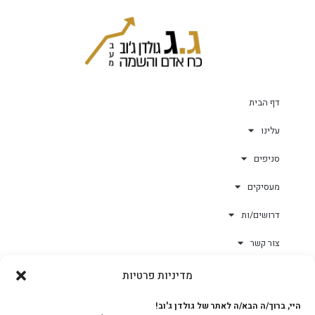
דף הבית
עלינו
סניפים
מעסיקים
דרושים/ות
צור קשר
מדיניות פרטיות
גולד-וורק השגחות
היי, ברוך/ה הבא/ה לאתר של גולדן ג'וב!