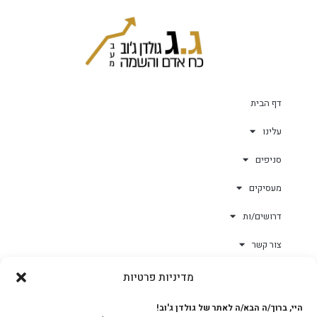
דף הבית
עלינו
סניפים
מעסיקים
דרושים/ות
צור קשר
מדיניות פרטיות
גולד-וורק השגחות
היי, ברוך/ה הבא/ה לאתר של גולדן ג'וב!