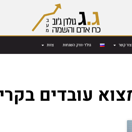
צור קשר
גולד-וורק השגחות
צוות
צוא עובדים בקרית