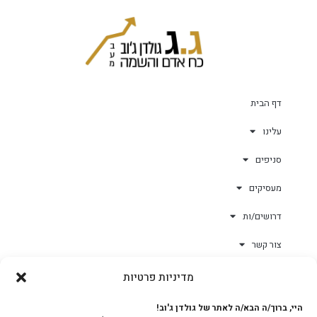
דף הבית
עלינו
סניפים
מעסיקים
דרושים/ות
צור קשר
מדיניות פרטיות
גולד-וורק השגחות
היי, ברוך/ה הבא/ה לאתר של גולדן ג'וב!