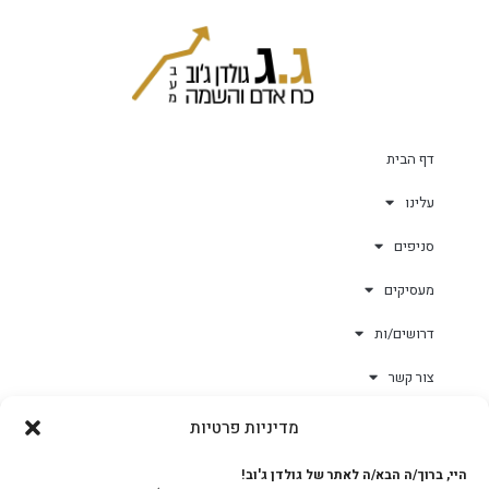
דף הבית
עלינו
סניפים
מעסיקים
דרושים/ות
צור קשר
מדיניות פרטיות
גולד-וורק השגחות
היי, ברוך/ה הבא/ה לאתר של גולדן ג'וב!