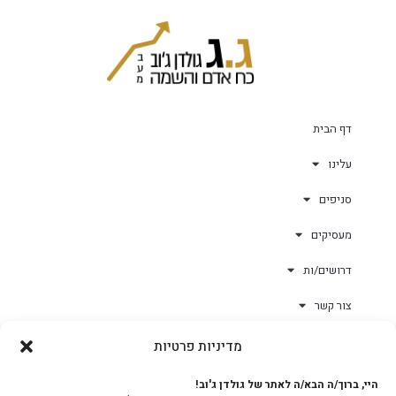
דף הבית
עלינו
סניפים
מעסיקים
דרושים/ות
צור קשר
מדיניות פרטיות
גולד-וורק השגחות
היי, ברוך/ה הבא/ה לאתר של גולדן ג'וב!