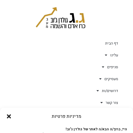
דף הבית
עלינו
סניפים
מעסיקים
דרושים/ות
צור קשר
מדיניות פרטיות
גולד-וורק השגחות
היי, ברוך/ה הבא/ה לאתר של גולדן ג'וב!