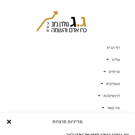
דף הבית
עלינו
סניפים
מעסיקים
דרושים/ות
צור קשר
מדיניות פרטיות
גולד-וורק השגחות
היי, ברוך/ה הבא/ה לאתר של גולדן ג'וב!