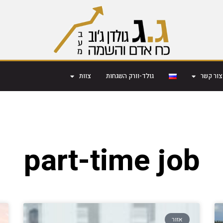
צור קשר
גולד-וורק השגחות
צוות
part-time job
אזור