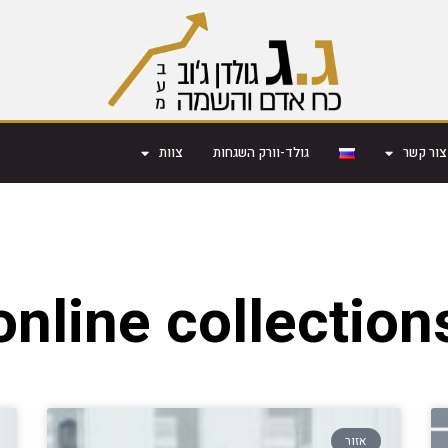
צור קשר
גולד-וורק השגחות
צוות
online collection
אזור