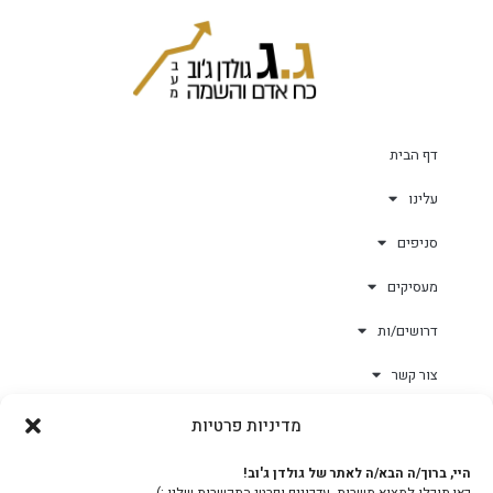
דף הבית
עלינו
סניפים
מעסיקים
דרושים/ות
צור קשר
מדיניות פרטיות
גולד-וורק השגחות
היי, ברוך/ה הבא/ה לאתר של גולדן ג'וב!