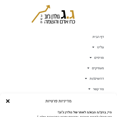
דף הבית
עלינו
סניפים
מעסיקים
דרושים/ות
צור קשר
מדיניות פרטיות
גולד-וורק השגחות
היי, ברוך/ה הבא/ה לאתר של גולדן ג'וב!