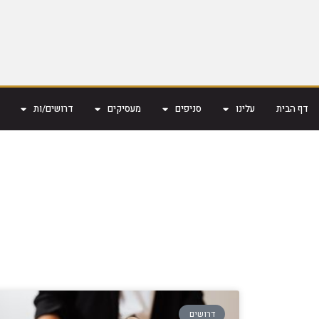
דף הבית
עלינו
סניפים
מעסיקים
דרושים/ות
דרושים