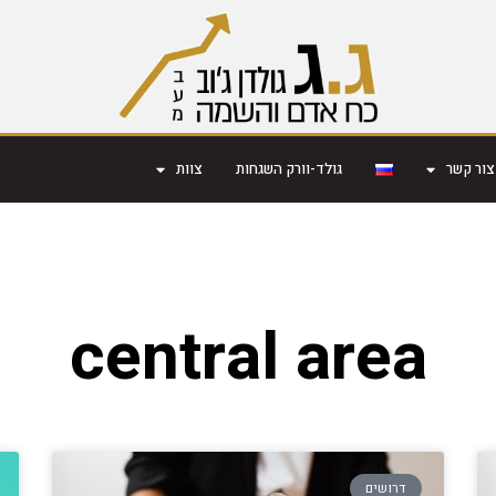
צור קשר
גולד-וורק השגחות
צוות
central area
דרושים