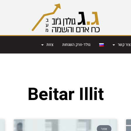
צור קשר
גולד-וורק השגחות
צוות
Beitar Illit
אזור