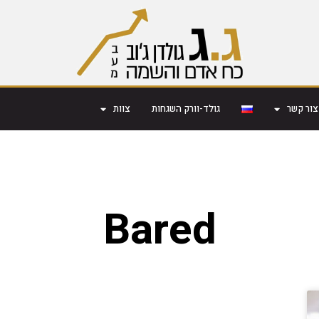
צור קשר
גולד-וורק השגחות
צוות
Bared