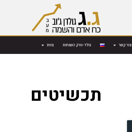
צור קשר
גולד-וורק השגחות
צוות
תכשיטים