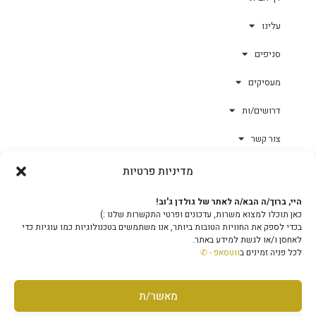
עלינו
סניפים
מעסיקים
דרושים/ות
צור קשר
מדיניות פרטיות
גולד-וורק השגחות
היי, ברוך/ה הבא/ה לאתר של גולדן ג'וב!
כאן תוכלו למצוא משרות, עדכונים ופרטי התקשרות שלנו :)
צוות
בכדי לספק את החוויות הטובות ביותר, אנו משתמשים בטכנולוגיות כמו עוגיות כדי
לאחסן ו/או לגשת למידע באתר.
לכל פניה זמינים ב
ווטסאפ - ✆
מאשר/ת
מוקד טלפוני ארצי - 1-599-503-503