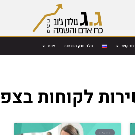
צור קשר
גולד-וורק השגחות
צוות
רות לקוחות בצפו
דרושים