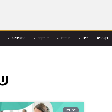
דף הבית
עלינו
סניפים
מעסיקים
דרושים/ות
שי
דרושים