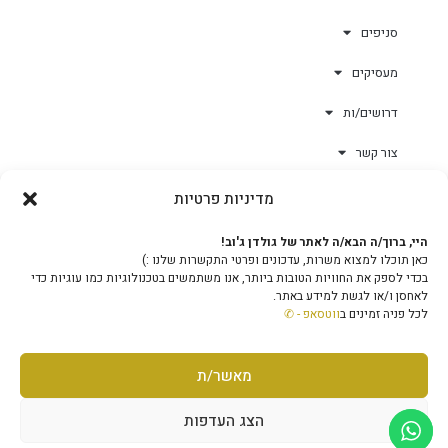
סניפים
מעסיקים
דרושים/ות
צור קשר
מדיניות פרטיות
גולד-וורק השגחות
היי, ברוך/ה הבא/ה לאתר של גולדן ג'וב!
כאן תוכלו למצוא משרות, עדכונים ופרטי התקשרות שלנו :)
צוות
בכדי לספק את החוויות הטובות ביותר, אנו משתמשים בטכנולוגיות כמו עוגיות כדי
לאחסן ו/או לגשת למידע באתר.
לכל פניה זמינים ב
ווטסאפ - ✆
מאשר/ת
מוקד טלפוני ארצי - 1-599-503-503
גלילה
© גולדן ג'וב בע"מ • מטה החברה - הפנינים 11, אשקלון, ת.ד
הצג העדפות
397 • הנהלה וכספים: טל' 08-9722900 • מייל הנהלה:
info@GoldenJob.co.il