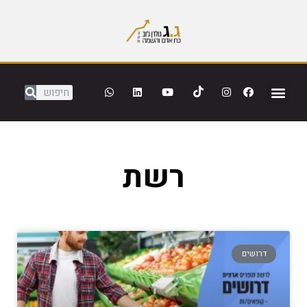
רשת
דרושים