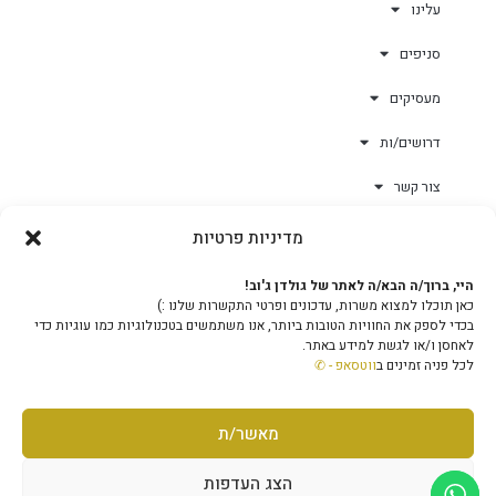
עלינו
סניפים
מעסיקים
דרושים/ות
צור קשר
מדיניות פרטיות
גולד-וורק השגחות
היי, ברוך/ה הבא/ה לאתר של גולדן ג'וב!
כאן תוכלו למצוא משרות, עדכונים ופרטי התקשרות שלנו :)
צוות
בכדי לספק את החוויות הטובות ביותר, אנו משתמשים בטכנולוגיות כמו עוגיות כדי
לאחסן ו/או לגשת למידע באתר.
לכל פניה זמינים ב
ווטסאפ - ✆
מאשר/ת
מוקד טלפוני ארצי - 1-599-503-503
גלילה
© גולדן ג'וב בע"מ • מטה החברה - הפנינים 11, אשקלון, ת.ד
הצג העדפות
397 • הנהלה וכספים: טל' 08-9722900 • מייל הנהלה:
info@GoldenJob.co.il