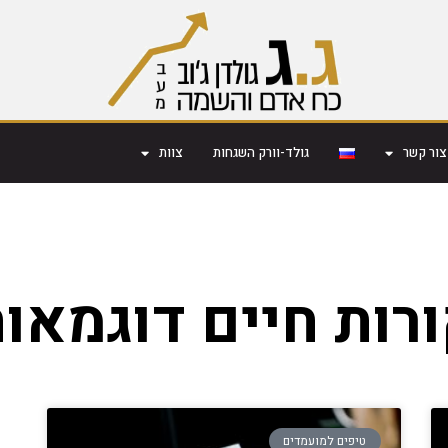
צור קשר
גולד-וורק השגחות
צוות
רות חיים דוגמאו
טיפים למועמדים