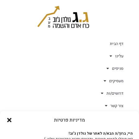
דף הבית
עלינו
סניפים
מעסיקים
דרושים/ות
צור קשר
מדיניות פרטיות
גולד-וורק השגחות
היי, ברוך/ה הבא/ה לאתר של גולדן ג'וב!