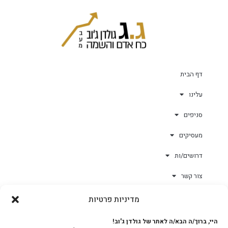
דף הבית
עלינו
סניפים
מעסיקים
דרושים/ות
צור קשר
מדיניות פרטיות
גולד-וורק השגחות
היי, ברוך/ה הבא/ה לאתר של גולדן ג'וב!