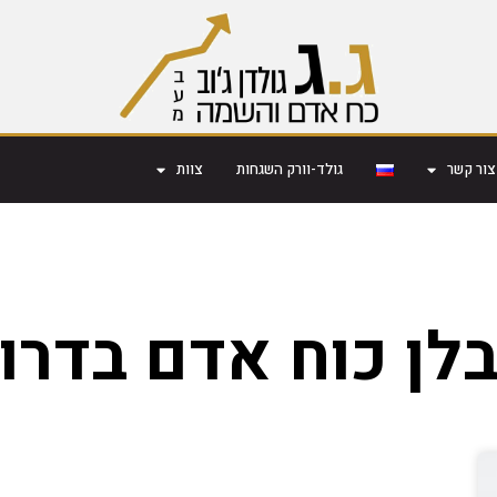
צור קשר
גולד-וורק השגחות
צוות
לן כוח אדם בדרו