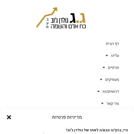
דף הבית
עלינו
סניפים
מעסיקים
דרושים/ות
צור קשר
מדיניות פרטיות
גולד-וורק השגחות
היי, ברוך/ה הבא/ה לאתר של גולדן ג'וב!