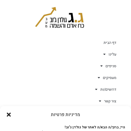
דף הבית
עלינו
סניפים
מעסיקים
דרושים/ות
צור קשר
מדיניות פרטיות
גולד-וורק השגחות
היי, ברוך/ה הבא/ה לאתר של גולדן ג'וב!