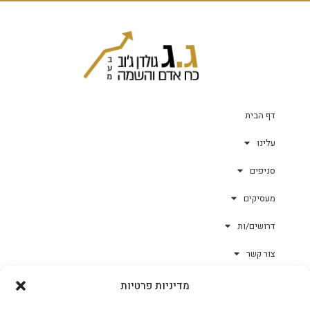
דף הבית
עלינו
סניפים
מעסיקים
דרושים/ות
צור קשר
מדיניות פרטיות
גולד-וורק השגחות