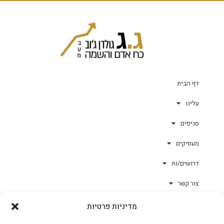
דף הבית
עלינו
סניפים
מעסיקים
דרושים/ות
צור קשר
מדיניות פרטיות
גולד-וורק השגחות