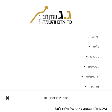
דף הבית
עלינו
סניפים
מעסיקים
דרושים/ות
צור קשר
מדיניות פרטיות
גולד-וורק השגחות
היי, ברוך/ה הבא/ה לאתר של גולדן ג'וב!