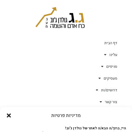
דף הבית
עלינו
סניפים
מעסיקים
דרושים/ות
צור קשר
מדיניות פרטיות
גולד-וורק השגחות
היי, ברוך/ה הבא/ה לאתר של גולדן ג'וב!