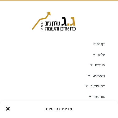
דף הבית
עלינו
סניפים
מעסיקים
דרושים/ות
צור קשר
מדיניות פרטיות
גולד-וורק השגחות