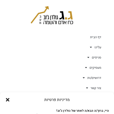
דף הבית
עלינו
סניפים
מעסיקים
דרושים/ות
צור קשר
מדיניות פרטיות
גולד-וורק השגחות
היי, ברוך/ה הבא/ה לאתר של גולדן ג'וב!