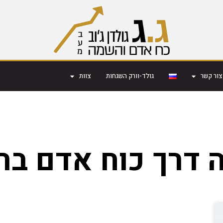
צור קשר
גולד-וורק השגחות
צוות
 דרך כוח אדם בר