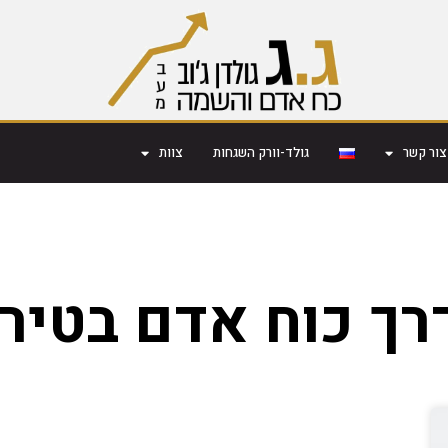
צור קשר
גולד-וורק השגחות
צוות
רך כוח אדם בטיר