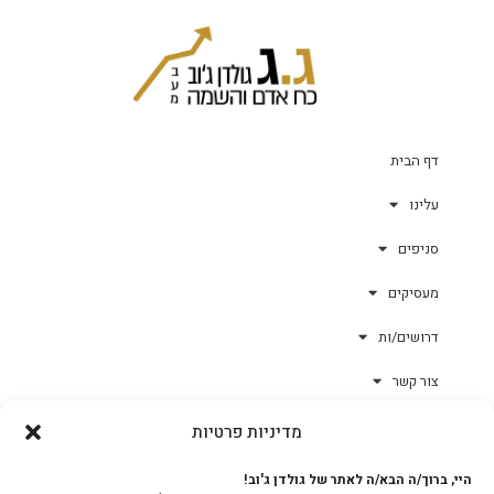
דף הבית
עלינו
סניפים
מעסיקים
דרושים/ות
צור קשר
מדיניות פרטיות
גולד-וורק השגחות
היי, ברוך/ה הבא/ה לאתר של גולדן ג'וב!