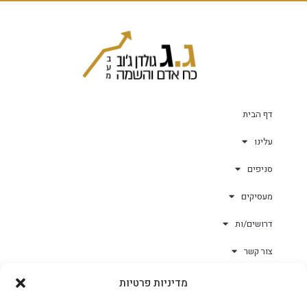
דף הבית
עלינו
סניפים
מעסיקים
דרושים/ות
צור קשר
מדיניות פרטיות
גולד-וורק השגחות