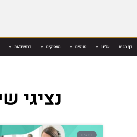
דף הבית
עלינו
סניפים
מעסיקים
דרושים/ות
נציגי ש
דרושים