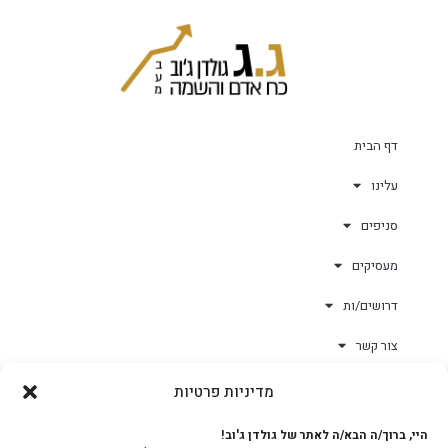
דף הבית
עלינו
סניפים
מעסיקים
דרושים/ות
צור קשר
מדיניות פרטיות
גולד-וורק השגחות
היי, ברוך/ה הבא/ה לאתר של גולדן ג'וב!