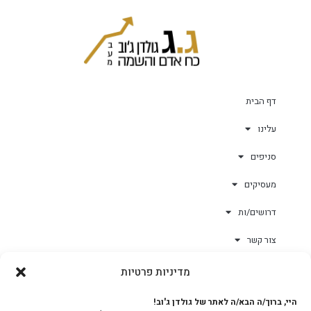
דף הבית
עלינו
סניפים
מעסיקים
דרושים/ות
צור קשר
מדיניות פרטיות
גולד-וורק השגחות
היי, ברוך/ה הבא/ה לאתר של גולדן ג'וב!