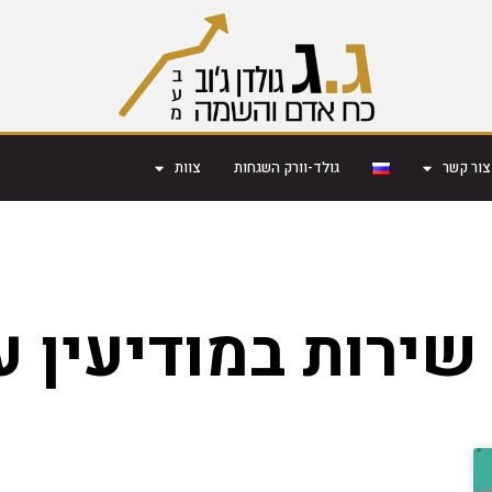
צור קשר
גולד-וורק השגחות
צוות
 שירות במודיעין ע