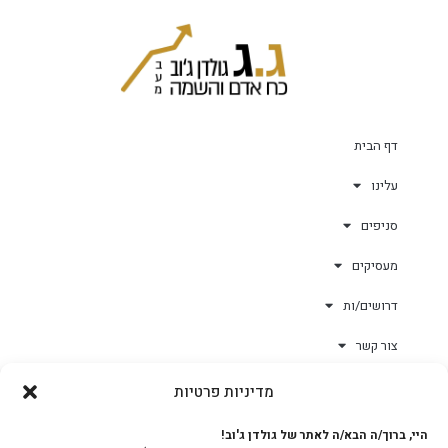
דף הבית
עלינו
סניפים
מעסיקים
דרושים/ות
צור קשר
מדיניות פרטיות
גולד-וורק השגחות
היי, ברוך/ה הבא/ה לאתר של גולדן ג'וב!