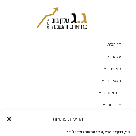
דף הבית
עלינו
סניפים
מעסיקים
דרושים/ות
צור קשר
מדיניות פרטיות
גולד-וורק השגחות
היי, ברוך/ה הבא/ה לאתר של גולדן ג'וב!