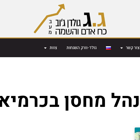
צור קשר
גולד-וורק השגחות
צוות
הל מחסן בכרמיא