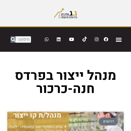
מנהל ייצור בפרדס
חנה-כרכור
דרושים