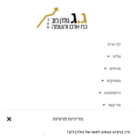
דף הבית
עלינו
סניפים
מעסיקים
דרושים/ות
צור קשר
מדיניות פרטיות
גולד-וורק השגחות
היי, ברוך/ה הבא/ה לאתר של גולדן ג'וב!